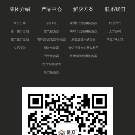
集团介绍
产品中心
解决方案
联系我们
擎立公司
冷暖风机
暖通行业使用换热器
联系方式
第一生产基地
空气散热器
纺织工业使用换热器
人才招聘
第二生产基地
表冷器/蒸发器/冷凝器
新能源使用换热器
擎立OA入口
立远安装
锅炉节能器
锅炉行业余热回收利用
列管换热器
机械制造使用换热器
翅片管/换热管
板式换热器