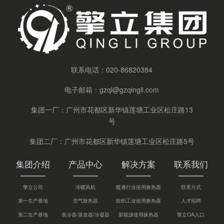
联系电话：
020-86820384
电子邮箱：
gzql@gzqingli.com
集团一厂：广州市花都区新华镇莲塘工业区松庄路13
号
集团二厂：广州市花都区新华镇莲塘工业区松庄路5号
集团介绍
产品中心
解决方案
联系我们
擎立公司
冷暖风机
暖通行业使用换热器
联系方式
第一生产基地
空气散热器
纺织工业使用换热器
人才招聘
第二生产基地
表冷器/蒸发器/冷凝器
新能源使用换热器
擎立OA入口