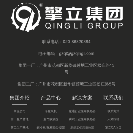
联系电话：
020-86820384
电子邮箱：
gzql@gzqingli.com
集团一厂：广州市花都区新华镇莲塘工业区松庄路13
号
集团二厂：广州市花都区新华镇莲塘工业区松庄路5号
集团介绍
产品中心
解决方案
联系我们
擎立公司
冷暖风机
暖通行业使用换热器
联系方式
第一生产基地
空气散热器
纺织工业使用换热器
人才招聘
第二生产基地
表冷器/蒸发器/冷凝器
新能源使用换热器
擎立OA入口