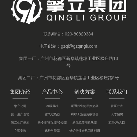
联系电话：
020-86820384
电子邮箱：
gzql@gzqingli.com
集团一厂：广州市花都区新华镇莲塘工业区松庄路13
号
集团二厂：广州市花都区新华镇莲塘工业区松庄路5号
集团介绍
产品中心
解决方案
联系我们
擎立公司
冷暖风机
暖通行业使用换热器
联系方式
第一生产基地
空气散热器
纺织工业使用换热器
人才招聘
第二生产基地
表冷器/蒸发器/冷凝器
新能源使用换热器
擎立OA入口
立远安装
锅炉节能器
锅炉行业余热回收利用