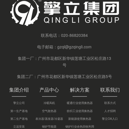
联系电话：
020-86820384
电子邮箱：
gzql@gzqingli.com
集团一厂：广州市花都区新华镇莲塘工业区松庄路13
号
集团二厂：广州市花都区新华镇莲塘工业区松庄路5号
集团介绍
产品中心
解决方案
联系我们
擎立公司
冷暖风机
暖通行业使用换热器
联系方式
第一生产基地
空气散热器
纺织工业使用换热器
人才招聘
第二生产基地
表冷器/蒸发器/冷凝器
新能源使用换热器
擎立OA入口
立远安装
锅炉节能器
锅炉行业余热回收利用