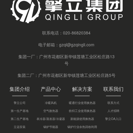
联系电话：
020-86820384
电子邮箱：
gzql@gzqingli.com
集团一厂：广州市花都区新华镇莲塘工业区松庄路13
号
集团二厂：广州市花都区新华镇莲塘工业区松庄路5号
集团介绍
产品中心
解决方案
联系我们
擎立公司
冷暖风机
暖通行业使用换热器
联系方式
第一生产基地
空气散热器
纺织工业使用换热器
人才招聘
第二生产基地
表冷器/蒸发器/冷凝器
新能源使用换热器
擎立OA入口
立远安装
锅炉节能器
锅炉行业余热回收利用