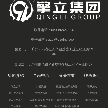
联系电话：
020-86820384
电子邮箱：
gzql@gzqingli.com
集团一厂：广州市花都区新华镇莲塘工业区松庄路13
号
集团二厂：广州市花都区新华镇莲塘工业区松庄路5号
集团介绍
产品中心
解决方案
联系我们
擎立公司
冷暖风机
暖通行业使用换热器
联系方式
第一生产基地
空气散热器
纺织工业使用换热器
人才招聘
第二生产基地
表冷器/蒸发器/冷凝器
新能源使用换热器
擎立OA入口
立远安装
锅炉节能器
锅炉行业余热回收利用