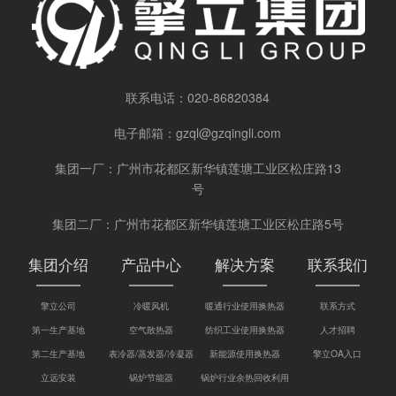
联系电话：
020-86820384
电子邮箱：
gzql@gzqingli.com
集团一厂：广州市花都区新华镇莲塘工业区松庄路13
号
集团二厂：广州市花都区新华镇莲塘工业区松庄路5号
集团介绍
产品中心
解决方案
联系我们
擎立公司
冷暖风机
暖通行业使用换热器
联系方式
第一生产基地
空气散热器
纺织工业使用换热器
人才招聘
第二生产基地
表冷器/蒸发器/冷凝器
新能源使用换热器
擎立OA入口
立远安装
锅炉节能器
锅炉行业余热回收利用