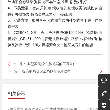
外均不会存留杂质,因此不易结垢,长期运行效果好.
4、不易泄漏：密封周长短,螺纹管的粗螺纹类似膨胀节,自
身有补偿能力,换热器热应力小,不易泄漏.
5、安装方便：换热器有卧式和立式两种型式便于在不同位
置安装.
6、强制监检,质量可靠：严格按照GB150-1998《钢制压力
容器》,GB151-1999《
管壳式换热器
》及相关标准制造,检
验及验收,接受《压力容器安全技术监察规程》的监督.
上一篇：
典型案例|空气散热器的工况条件
下一篇：
提高换热器安全系数与使用效率
相关资讯
• 擎立案例|蒸汽散热器在竹/木材烘房中的应用
2023-09-25