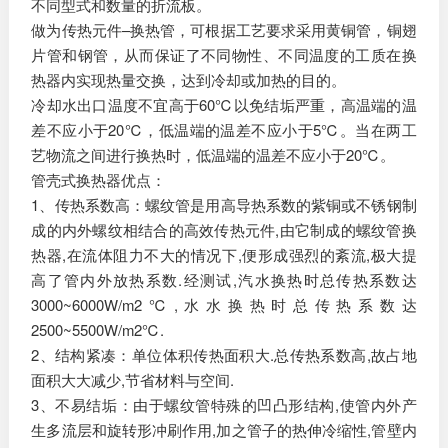
不同型式和数量的折流板。
做为传热元件–换热管，可根据工艺要求采用黄铜管，铜翅
片管和钢管，从而保证了不同物性、不同温度的工质在换
热器内实现热量交换，达到冷却或加热的目的。
冷却水出口温度不宜高于60℃以免结垢严重，高温端的温
差不应小于20℃，低温端的温差不应小于5℃。当在两工
艺物流之间进行换热时，低温端的温差不应小于20℃。
管壳式换热器优点：
1、传热系数高：螺纹管是用高导热系数的紫铜或不锈钢制
成的内外螺纹相结合的高效传热元件,由它制成的螺纹管换
热器,在流体阻力不大的情况下,便形成强烈的紊流,极大提
高了管内外放热系数.经测试,汽水换热时总传热系数达
3000~6000W/m2℃,水水换热时总传热系数达
2500~5500W/m2℃.
2、结构紧凑：单位体积传热面积大.总传热系数高,故占地
面积大大减少,节省材料与空间.
3、不易结垢：由于螺纹管特殊的凹凸形结构,使管内外产
生多流层和旋转形冲刷作用,加之管子的热伸冷缩性,管壁内