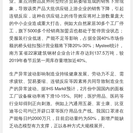
业。重点消费品及外向型经济贸易萎缩造成的销售下滑现
象，导致该类产品大批供应链上游企业的销售下降，引起
连锁反应，这种在供应链上的传导效应将对上游数量庞大
的中小企业造成重大打击。例如大自然家居30多个工厂停
工，旗下5000多个经销商加盟店也都处于暂停营业状态；
受服装行业低迷、产能不足等影响，占据全国40%市场份
额的桥头钮扣预计营业额将下降20%-30%；Mysteel统计，
南方某省22家建筑钢材企业合计库存达到137.5万吨，较
2019年春节后第一周库存量增加近40%。
生产异常波动影响制造业持续健康发展。劳动力不足、需
求疲软、贸易萎缩、连锁反应等因素将共同导致制造业生
产的异常波动。据IHS Markit预计，2月份中国国内的面板
工厂设备稼动率将下滑10-15%。同时，医护用品、医药等
行业却得到正向刺激。例如上汽通用五菱、富士康、比亚
迪等公司均已开辟口罩等医疗用品生产线。我国口罩潜在
产能每日约2000万只，目前启动量约为50%，新增产能缺
乏动态模型有力支撑，正以各种方式大规模展开。