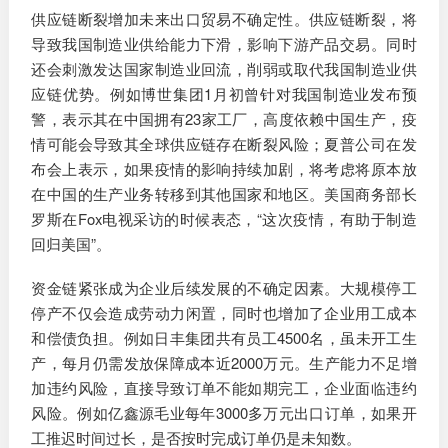
供应链断裂增加未来出口贸易不确定性。供应链断裂，将
导致我国制造业供给能力下滑，影响下游产品交易。同时
还会刺激发达国家制造业回流，削弱或取代我国制造业供
应链优势。例如博世集团1月初曾针对我国制造业发布预
警，表示其在中国拥有23家工厂，高度依赖中国生产，疫
情可能会导致其全球供应链存在断裂风险；夏普公司在发
布会上表示，如果疫情的影响持续加剧，将考虑将原本放
在中国的生产业务转移到其他国家和地区。美国商务部长
罗斯在Fox电视采访的时候表态，“这次疫情，有助于制造
回归美国”。
资金链紧张成为企业后续发展的不确定因素。大规模停工
停产不仅会造成劳动力闲置，同时也增加了企业用工成本
和偿债负担。例如日丰集团共有员工4500名，虽未开工生
产，每月仍需发放保障成本近2000万元。生产能力不足增
加违约风险，直接导致订单不能如期完工，企业面临违约
风险。例如亿鑫源毛业每年3000多万元出口订单，如果开
工推迟时间过长，是否按时完成订单仍是未知数。