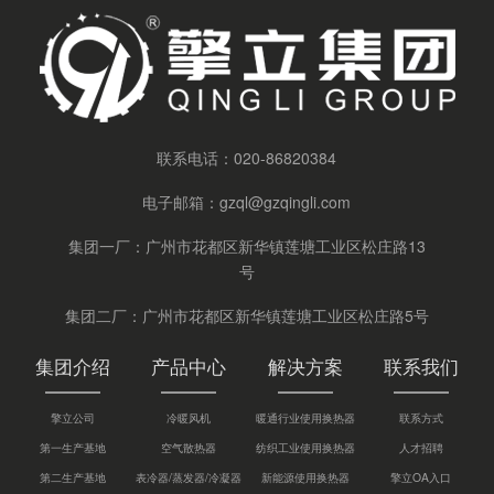
联系电话：
020-86820384
电子邮箱：
gzql@gzqingli.com
集团一厂：广州市花都区新华镇莲塘工业区松庄路13
号
集团二厂：广州市花都区新华镇莲塘工业区松庄路5号
集团介绍
产品中心
解决方案
联系我们
擎立公司
冷暖风机
暖通行业使用换热器
联系方式
第一生产基地
空气散热器
纺织工业使用换热器
人才招聘
第二生产基地
表冷器/蒸发器/冷凝器
新能源使用换热器
擎立OA入口