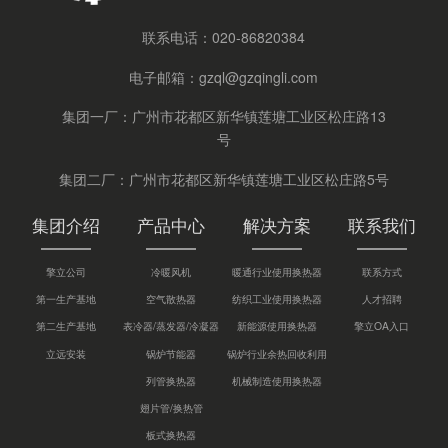
联系电话：
020-86820384
电子邮箱：
gzql@gzqingli.com
集团一厂：广州市花都区新华镇莲塘工业区松庄路13
号
集团二厂：广州市花都区新华镇莲塘工业区松庄路5号
集团介绍
产品中心
解决方案
联系我们
擎立公司
冷暖风机
暖通行业使用换热器
联系方式
第一生产基地
空气散热器
纺织工业使用换热器
人才招聘
第二生产基地
表冷器/蒸发器/冷凝器
新能源使用换热器
擎立OA入口
立远安装
锅炉节能器
锅炉行业余热回收利用
列管换热器
机械制造使用换热器
翅片管/换热管
板式换热器