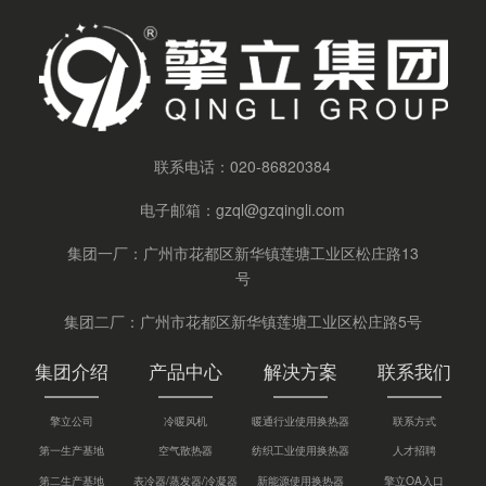
联系电话：
020-86820384
电子邮箱：
gzql@gzqingli.com
集团一厂：广州市花都区新华镇莲塘工业区松庄路13
号
集团二厂：广州市花都区新华镇莲塘工业区松庄路5号
集团介绍
产品中心
解决方案
联系我们
擎立公司
冷暖风机
暖通行业使用换热器
联系方式
第一生产基地
空气散热器
纺织工业使用换热器
人才招聘
第二生产基地
表冷器/蒸发器/冷凝器
新能源使用换热器
擎立OA入口