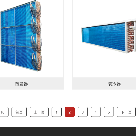
情
了解详情
蒸发器
表冷器
16
首页
上一页
1
2
3
4
5
下一页