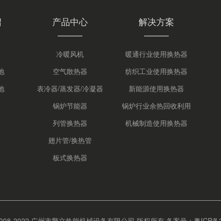
绍
产品中心
解决方案
冷暖风机
暖通行业使用换热器
地
空气散热器
纺织工业使用换热器
地
表冷器/蒸发器/冷凝器
新能源使用换热器
锅炉节能器
锅炉行业余热回收利用
列管换热器
机械制造使用换热器
翅片管/换热管
板式换热器
t © 2008-2022 广州市擎立热能机械设备有限公司 版权所有
备案号：粤ICP备20