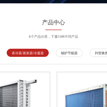
产品中心
6个产品分类，下属10种不同产品
表冷器/蒸发器/冷凝器
锅炉节能器
列管换
情
了解详情