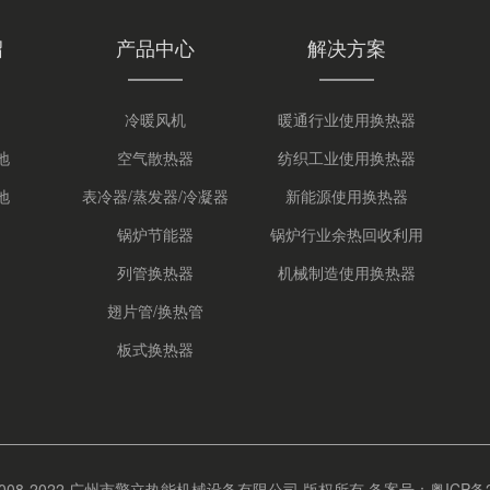
绍
产品中心
解决方案
冷暖风机
暖通行业使用换热器
地
空气散热器
纺织工业使用换热器
地
表冷器/蒸发器/冷凝器
新能源使用换热器
锅炉节能器
锅炉行业余热回收利用
列管换热器
机械制造使用换热器
翅片管/换热管
板式换热器
t © 2008-2022 广州市擎立热能机械设备有限公司 版权所有
备案号：粤ICP备20