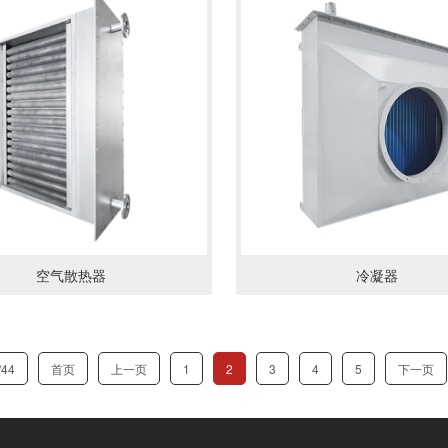
情
了解详情
空气散热器
冷凝器
44
首页
上一页
1
2
3
4
5
下一页